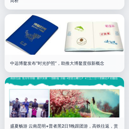
简析
中远博鳌发布“时光护照”，助推大博鳌度假新概念
盛夏畅游 云南昆明+普者黑2日1晚跟团游，高铁往返，赏