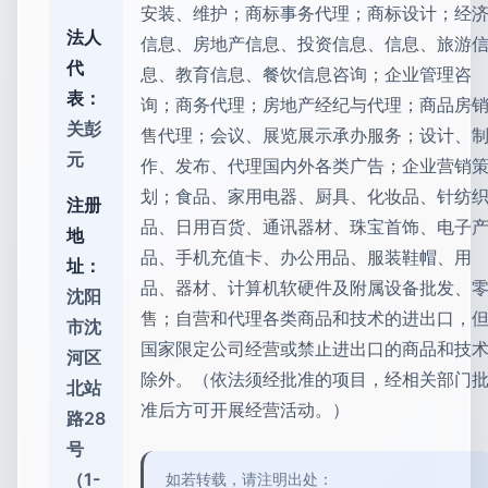
安装、维护；商标事务代理；商标设计；经
法人
信息、房地产信息、投资信息、信息、旅游
代
息、教育信息、餐饮信息咨询；企业管理咨
表：
询；商务代理；房地产经纪与代理；商品房
关彭
售代理；会议、展览展示承办服务；设计、
元
作、发布、代理国内外各类广告；企业营销
划；食品、家用电器、厨具、化妆品、针纺
注册
品、日用百货、通讯器材、珠宝首饰、电子
地
品、手机充值卡、办公用品、服装鞋帽、用
址：
品、器材、计算机软硬件及附属设备批发、
沈阳
售；自营和代理各类商品和技术的进出口，
市沈
国家限定公司经营或禁止进出口的商品和技
河区
除外。（依法须经批准的项目，经相关部门
北站
准后方可开展经营活动。）
路28
号
（1-
如若转载，请注明出处：